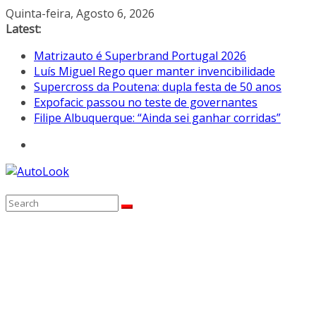
Skip
Quinta-feira, Agosto 6, 2026
to
Latest:
content
Matrizauto é Superbrand Portugal 2026
Luís Miguel Rego quer manter invencibilidade
Supercross da Poutena: dupla festa de 50 anos
Expofacic passou no teste de governantes
Filipe Albuquerque: “Ainda sei ganhar corridas”