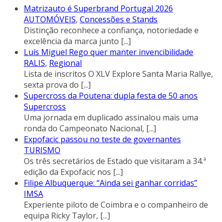
Matrizauto é Superbrand Portugal 2026
AUTOMÓVEIS
,
Concessões e Stands
Distinção reconhece a confiança, notoriedade e
excelência da marca junto
[...]
Luís Miguel Rego quer manter invencibilidade
RALIS
,
Regional
Lista de inscritos O XLV Explore Santa Maria Rallye,
sexta prova do
[...]
Supercross da Poutena: dupla festa de 50 anos
Supercross
Uma jornada em duplicado assinalou mais uma
ronda do Campeonato Nacional,
[...]
Expofacic passou no teste de governantes
TURISMO
Os três secretários de Estado que visitaram a 34.ª
edição da Expofacic nos
[...]
Filipe Albuquerque: “Ainda sei ganhar corridas”
IMSA
Experiente piloto de Coimbra e o companheiro de
equipa Ricky Taylor,
[...]