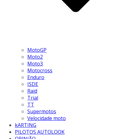
MotoGP
Moto2
Moto3
Motocross
Enduro
ISDE
Raid
Trial
TT
Supermotos
Velocidade moto
kARTING
PILOTOS AUTOLOOK
OPINIÃO