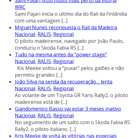
Sami Pajari ficou muito mais perto da vitória
WRC
Sami Pajari inicia o último dia do Rali da Finlândia
com uma vantagem
[...]
Miguel Nunes reconquista o Rali da Madeira
Nacional
,
RALIS
,
Regional
O piloto madeirense, navegado por João Paulo,
conduziu o Skoda Fabia RS
[...]
Tudo na mesma antes da “power stage”
Nacional
,
RALIS
,
Regional
Kis Meeke voltou a “puxar” pelos galões e não
permitiu grandes
[...]
João Silva na senda da recuperação… lenta
Nacional
,
RALIS
,
Regional
Ao volante de um Toyota GR Yaris Rally2, o piloto
madeirense está de
[...]
Giandomenico Basso vai estar 3 meses inativo
Nacional
,
RALIS
,
Regional
No seguimento de um salto com o Skoda Fabia RS
Rally2, o piloto italiano,
[...]
Kris Meeke de volta às vitórias nas especiais