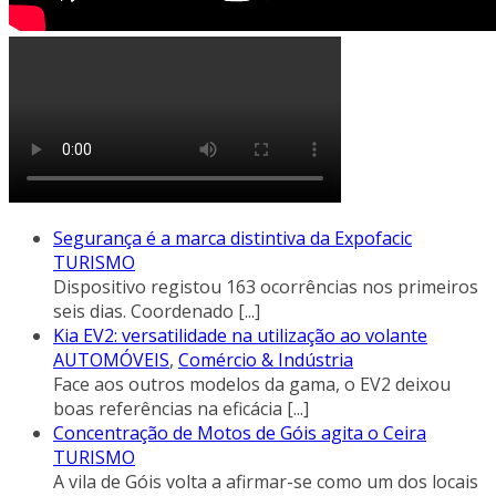
Segurança é a marca distintiva da Expofacic
TURISMO
Dispositivo registou 163 ocorrências nos primeiros
seis dias. Coordenado
[...]
Kia EV2: versatilidade na utilização ao volante
AUTOMÓVEIS
,
Comércio & Indústria
Face aos outros modelos da gama, o EV2 deixou
boas referências na eficácia
[...]
Concentração de Motos de Góis agita o Ceira
TURISMO
A vila de Góis volta a afirmar-se como um dos locais