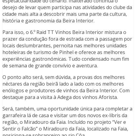
espetacularidade do cenário. Inalterado continua o
desejo de levar quem participa nas atividades do clube da
cidade mais alta a descobrir mais uma parte da cultura,
história e gastronomia da Beira Interior.
Para isso, o 6.º Raid TT Vinhos Beira Interior mistura o
prazer da condução fora de estrada com a passagem por
locais deslumbrantes, pernoita nas melhores unidades
hoteleiras de turismo de Pinhel e oferece as melhores
experiências gastronómicas. Tudo condensado num fim
de semana de grande convívio e aventura.
O ponto alto será, sem dúvida, a provas dos melhores
néctares da região beirã lado a lado com os melhores
enólogos e produtores de vinhos da Beira Interior. Com
destaque para a visita à Adega dos vinhos Aforista.
Será, também, uma oportunidade única para completar a
garrafeira lá de casa e visitar um dos novos ex-líbris da
região, o Miradouro da Faia. Incluído no projeto “Ver e
Sentir o Falcão” o Miradouro da Faia, localizado na Faia,
posiciona-se sobranceiro ao rio Côa.