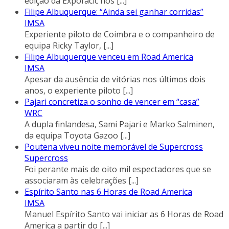
edição da Expofacic nos
[...]
Filipe Albuquerque: “Ainda sei ganhar corridas”
IMSA
Experiente piloto de Coimbra e o companheiro de
equipa Ricky Taylor,
[...]
Filipe Albuquerque venceu em Road America
IMSA
Apesar da ausência de vitórias nos últimos dois
anos, o experiente piloto
[...]
Pajari concretiza o sonho de vencer em “casa”
WRC
A dupla finlandesa, Sami Pajari e Marko Salminen,
da equipa Toyota Gazoo
[...]
Poutena viveu noite memorável de Supercross
Supercross
Foi perante mais de oito mil espectadores que se
associaram às celebrações
[...]
Espírito Santo nas 6 Horas de Road America
IMSA
Manuel Espírito Santo vai iniciar as 6 Horas de Road
America a partir do
[...]