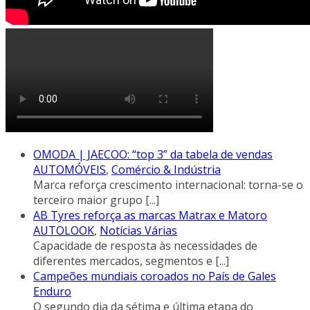
OMODA | JAECOO: “top 3” da tabela de vendas
AUTOMÓVEIS
,
Comércio & Indústria
Marca reforça crescimento internacional: torna-se o
terceiro maior grupo
[...]
AB Tyres reforça as marcas Matrax e Matoro
AUTOLOOK
,
Notícias Várias
Capacidade de resposta às necessidades de
diferentes mercados, segmentos e
[...]
Campeões mundiais coroados no País de Gales
Enduro
O segundo dia da sétima e última etapa do