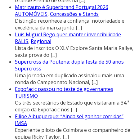
Grande Prémio de Gales na
[...]
Matrizauto é Superbrand Portugal 2026
AUTOMÓVEIS
,
Concessões e Stands
Distinção reconhece a confiança, notoriedade e
excelência da marca junto
[...]
Luís Miguel Rego quer manter invencibilidade
RALIS
,
Regional
Lista de inscritos O XLV Explore Santa Maria Rallye,
sexta prova do
[...]
Supercross da Poutena: dupla festa de 50 anos
Supercross
Uma jornada em duplicado assinalou mais uma
ronda do Campeonato Nacional,
[...]
Expofacic passou no teste de governantes
TURISMO
Os três secretários de Estado que visitaram a 34.ª
edição da Expofacic nos
[...]
Filipe Albuquerque: “Ainda sei ganhar corridas”
IMSA
Experiente piloto de Coimbra e o companheiro de
equipa Ricky Taylor,
[...]