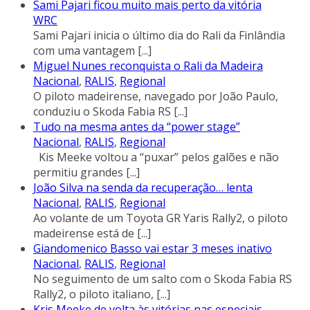
Sami Pajari ficou muito mais perto da vitória
WRC
Sami Pajari inicia o último dia do Rali da Finlândia
com uma vantagem
[...]
Miguel Nunes reconquista o Rali da Madeira
Nacional
,
RALIS
,
Regional
O piloto madeirense, navegado por João Paulo,
conduziu o Skoda Fabia RS
[...]
Tudo na mesma antes da “power stage”
Nacional
,
RALIS
,
Regional
Kis Meeke voltou a “puxar” pelos galões e não
permitiu grandes
[...]
João Silva na senda da recuperação… lenta
Nacional
,
RALIS
,
Regional
Ao volante de um Toyota GR Yaris Rally2, o piloto
madeirense está de
[...]
Giandomenico Basso vai estar 3 meses inativo
Nacional
,
RALIS
,
Regional
No seguimento de um salto com o Skoda Fabia RS
Rally2, o piloto italiano,
[...]
Kris Meeke de volta às vitórias nas especiais